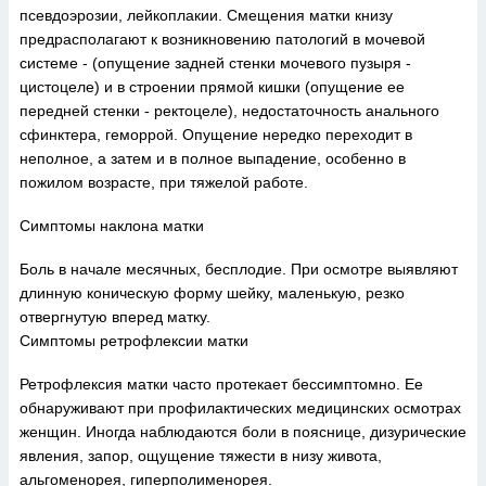
псевдоэрозии, лейкоплакии. Смещения матки книзу
предрасполагают к возникновению патологий в мочевой
системе - (опущение задней стенки мочевого пузыря -
цистоцеле) и в строении прямой кишки (опущение ее
передней стенки - ректоцеле), недостаточность анального
сфинктера, геморрой. Опущение нередко переходит в
неполное, а затем и в полное выпадение, особенно в
пожилом возрасте, при тяжелой работе.
Симптомы наклона матки
Боль в начале месячных, бесплодие. При осмотре выявляют
длинную коническую форму шейку, маленькую, резко
отвергнутую вперед матку.
Симптомы ретрофлексии матки
Ретрофлексия матки часто протекает бессимптомно. Ее
обнаруживают при профилактических медицинских осмотрах
женщин. Иногда наблюдаются боли в пояснице, дизурические
явления, запор, ощущение тяжести в низу живота,
альгоменорея, гиперполименорея.