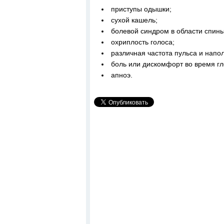
приступы одышки;
сухой кашель;
болевой синдром в области спины
охриплость голоса;
различная частота пульса и напол
боль или дискомфорт во время гл
апноэ.