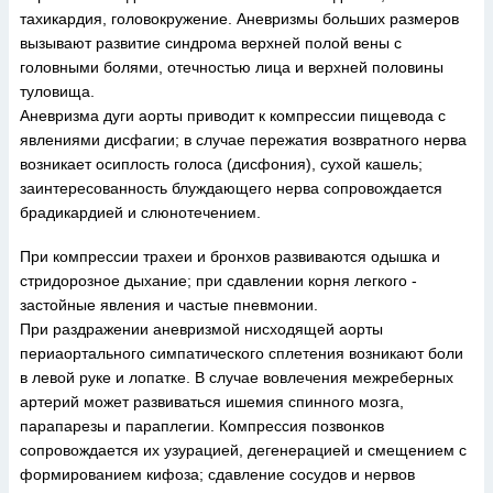
тахикардия, головокружение. Аневризмы больших размеров
вызывают развитие синдрома верхней полой вены с
головными болями, отечностью лица и верхней половины
туловища.
Аневризма дуги аорты приводит к компрессии пищевода с
явлениями дисфагии; в случае пережатия возвратного нерва
возникает осиплость голоса (дисфония), сухой кашель;
заинтересованность блуждающего нерва сопровождается
брадикардией и слюнотечением.
При компрессии трахеи и бронхов развиваются одышка и
стридорозное дыхание; при сдавлении корня легкого -
застойные явления и частые пневмонии.
При раздражении аневризмой нисходящей аорты
периаортального симпатического сплетения возникают боли
в левой руке и лопатке. В случае вовлечения межреберных
артерий может развиваться ишемия спинного мозга,
парапарезы и параплегии. Компрессия позвонков
сопровождается их узурацией, дегенерацией и смещением с
формированием кифоза; сдавление сосудов и нервов