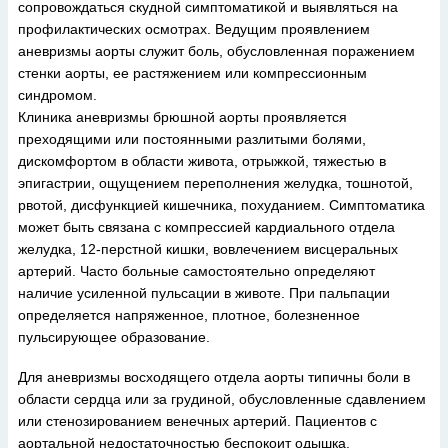
сопровождаться скудной симптоматикой и выявляться на
профилактических осмотрах. Ведущим проявлением
аневризмы аорты служит боль, обусловленная поражением
стенки аорты, ее растяжением или компрессионным
синдромом.
Клиника аневризмы брюшной аорты проявляется
преходящими или постоянными разлитыми болями,
дискомфортом в области живота, отрыжкой, тяжестью в
эпигастрии, ощущением переполнения желудка, тошнотой,
рвотой, дисфункцией кишечника, похуданием. Симптоматика
может быть связана с компрессией кардиального отдела
желудка, 12-перстной кишки, вовлечением висцеральных
артерий. Часто больные самостоятельно определяют
наличие усиленной пульсации в животе. При пальпации
определяется напряженное, плотное, болезненное
пульсирующее образование.
Для аневризмы восходящего отдела аорты типичны боли в
области сердца или за грудиной, обусловленные сдавлением
или стенозированием венечных артерий. Пациентов с
аортальной недостаточностью беспокоит одышка,