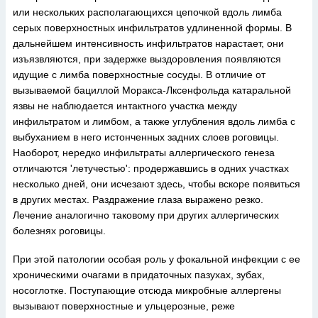
или нескольких располагающихся цепочкой вдоль лимба
серых поверхностных инфильтратов удлиненной формы. В
дальнейшем интенсивность инфильтратов нарастает, они
изъязвляются, при задержке выздоровления появляются
идущие с лимба поверхностные сосуды. В отличие от
вызываемой бациллой Моракса-Лксенфольда катаральной
язвы не наблюдается интактного участка между
инфильтратом и лимбом, а также углубления вдоль лимба с
выбуханием в него истонченных задних слоев роговицы.
Наоборот, нередко инфильтраты аллергического генеза
отличаются 'летучестью': продержавшись в одних участках
несколько дней, они исчезают здесь, чтобы вскоре появиться
в других местах. Раздражение глаза выражено резко.
Лечение аналогично таковому при других аллергических
болезнях роговицы.
При этой патологии особая роль у фокальной инфекции с ее
хроническими очагами в придаточных пазухах, зубах,
носоглотке. Поступающие отсюда микробные аллергены
вызывают поверхностные и ульцерозные, реже