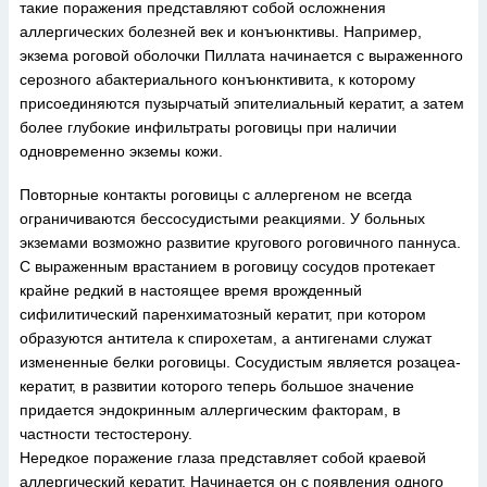
такие поражения представляют собой осложнения
аллергических болезней век и конъюнктивы. Например,
экзема роговой оболочки Пиллата начинается с выраженного
серозного абактериального конъюнктивита, к которому
присоединяются пузырчатый эпителиальный кератит, а затем
более глубокие инфильтраты роговицы при наличии
одновременно экземы кожи.
Повторные контакты роговицы с аллергеном не всегда
ограничиваются бессосудистыми реакциями. У больных
экземами возможно развитие кругового роговичного паннуса.
С выраженным врастанием в роговицу сосудов протекает
крайне редкий в настоящее время врожденный
сифилитический паренхиматозный кератит, при котором
образуются антитела к спирохетам, а антигенами служат
измененные белки роговицы. Сосудистым является розацеа-
кератит, в развитии которого теперь большое значение
придается эндокринным аллергическим факторам, в
частности тестостерону.
Нередкое поражение глаза представляет собой краевой
аллергический кератит. Начинается он с появления одного