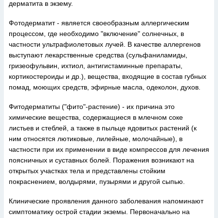
дерматита в экзему.
Фотодерматит - является своеобразным аллергическим
процессом, где необходимо "включение" солнечных, в
частности ультрафиолетовых лучей. В качестве аллергенов
выступают лекарственные средства (сульфаниламиды,
гризеофульвин, ихтиол, антигистаминные препараты,
кортикостероиды и др.), вещества, входящие в состав губных
помад, моющих средств, эфирные масла, одеколон, духов.
Фитодерматиты ("фито"-растение) - их причина это
химические вещества, содержащиеся в млечном соке
листьев и стеблей, а также в пыльце ядовитых растений (к
ним относятся лютиковые, лилейные, молочайные), в
частности при их применении в виде компрессов для лечения
поясничных и суставных болей. Поражения возникают на
открытых участках тела и представлены стойким
покраснением, волдырями, пузырями и другой сыпью.
Клинические проявления данного заболевания напоминают
симптоматику острой стадии экземы. Первоначально на