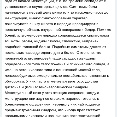
года от начала менструаций, т. е. по времени совпадают с
установлением овуляторных циклов. Симптомы боли
начинаются в первый день цикла или за насколько часов до
менструации, имеют схваткообразный характер,
локализуются в низу живота и нередко иррадиируют в
поясничную область внутренней поверхности бедер. Помимо
болей, альгоменорея нередко сопровождается симптомами
тошноты, рвоты, жидким стулом, слабостью, мигрене-
подобной головной болью. Подобные симптомы длятся от
нескольких часов до одного дня и более. Отмечено, что
первичной альгоменореей чаще страдают женщины
определенного типа телосложения и психического склада, а
именно астенического типа с пониженной массой тела,
легковозбудимые, эмоционально нестабильные, склонные к
обморокам. У них часто отмечается вегетососудистая
дистония и (или) астеноневротический синдром.
Менструальный цикл у этих женщин сохранен, каждую
менструацию они ждут со страхом, заранее готовясь к
болезненным ощущениям, нередко у них наблюдается
предменструальный синдром, что иногда препятствует
правильному диагнозу и назначению патогенетической