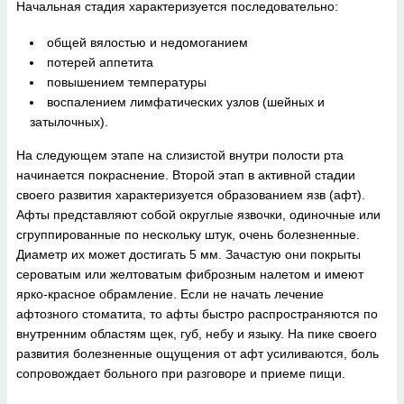
Начальная стадия характеризуется последовательно:
общей вялостью и недомоганием
потерей аппетита
повышением температуры
воспалением лимфатических узлов (шейных и
затылочных).
На следующем этапе на слизистой внутри полости рта
начинается покраснение. Второй этап в активной стадии
своего развития характеризуется образованием язв (афт).
Афты представляют собой округлые язвочки, одиночные или
сгруппированные по нескольку штук, очень болезненные.
Диаметр их может достигать 5 мм. Зачастую они покрыты
сероватым или желтоватым фиброзным налетом и имеют
ярко-красное обрамление. Если не начать лечение
афтозного стоматита, то афты быстро распространяются по
внутренним областям щек, губ, небу и языку. На пике своего
развития болезненные ощущения от афт усиливаются, боль
сопровождает больного при разговоре и приеме пищи.