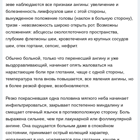
зеве наблюдаются все признаки ангины: увеличение и
болезненность лимфоузлов шеи с этой стороны,
вынужденное положение головы (наклон в больную сторону),
тризм - невозможность широко открыть рот. Возможны
осложнения: абсцессы окологлоточного пространства,
глубокие флегмоны шеи, кровотечения из крупных сосудов
шеи, отек гортани, сепсис, нефрит.
Обычно больной, только что перенесший ангину и уже
выздоравливающий, начинает опять жаловаться на
нарастающие боли при глотании, чаще с одной стороны,
температура тела вновь повышается, все явления ангины, но
в более резкой форме, возобновляются.
Резко покрасневшая одна половина мягкого неба начинает
инфильтрироваться, закрывает постепенно миндалину и
смещает отечный язычок в противоположную сторону. Боль
выражена сильнее, чем при лакунарной или фолликулярной
ангине. Она ощущается больным даже в спокойном
состоянии, принимает острый колющий характер,
иррадиирует в ухо, усиливается при глотании, кашле и