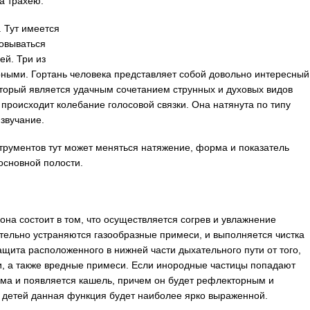
а трахею.
 Тут имеется
зовываться
ей. Три из
рными. Гортань человека представляет собой довольно интересный
оторый является удачным сочетанием струнных и духовых видов
происходит колебание голосовой связки. Она натянута по типу
 звучание.
трументов тут может меняться натяжение, форма и показатель
основной полости.
она состоит в том, что осуществляется согрев и увлажнение
тельно устраняются газообразные примеси, и выполняется чистка
ащита расположенного в нижней части дыхательного пути от того,
и, а также вредные примеси. Если инородные частицы попадают
зма и появляется кашель, причем он будет рефлекторным и
У детей данная функция будет наиболее ярко выраженной.