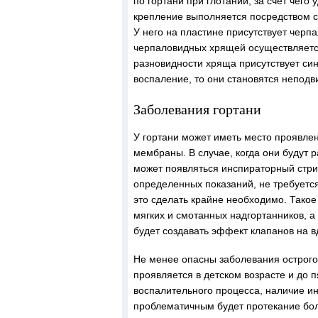
по гортани при глотании, за счет чего
крепление выполняется посредством с
У него на пластине присутствует черп
черпаловидных хрящей осуществляетс
разновидности хряща присутствует си
воспаление, то они становятся непод
Заболевания гортани
У гортани может иметь место проявле
мембраны. В случае, когда они будут 
может появляться инспираторный стрид
определенных показаний, не требуется
это сделать крайне необходимо. Такое
мягких и смотанных надгортанников, а
будет создавать эффект клапанов на вд
Не менее опасны заболевания острого 
проявляется в детском возрасте и до 
воспалительного процесса, наличие и
проблематичным будет протекание бол