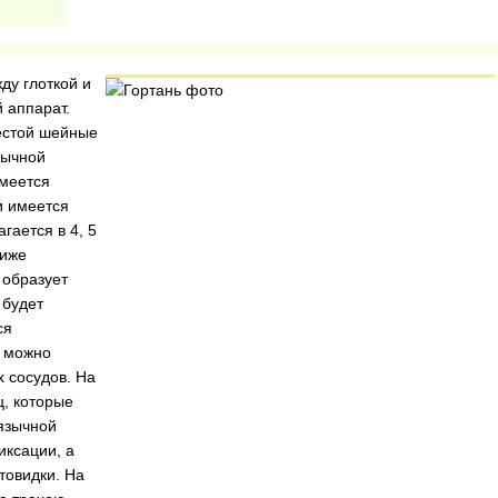
ду глоткой и
 аппарат.
шестой шейные
зычной
имеется
и имеется
гается в 4, 5
ниже
 образует
 будет
ся
в можно
 сосудов. На
ц, которые
ъязычной
иксации, а
товидки. На