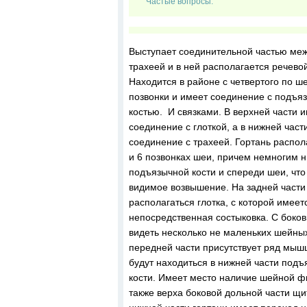
Частые вопросы:
Выступает соединительной частью меж
трахеей и в ней располагается речевой
Находится в районе с четвертого по 
позвонки и имеет соединение с подъя
костью. И связками. В верхней части 
соединение с глоткой, а в нижней част
соединение с трахеей. Гортань распола
и 6 позвонках шеи, причем немногим 
подъязычной кости и спереди шеи, что
видимое возвышение. На задней части
располагаться глотка, с которой имеет
непосредственная состыковка. С боко
видеть несколько не маленьких шейных
передней части присутствует ряд мыш
будут находиться в нижней части под
кости. Имеет место наличие шейной ф
также верха боковой дольной части щи