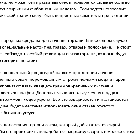
ани, но может быть развитым отек и появляется сильная боль во
дут покрытыми фибринозным налетом. Если задеты голосовые
нической травме могут быть неприятные симптомы при глотании.
и народные средства для лечения гортани. В последнем случае
и специальные настоит на травах, отвары и полоскание. Не стоит
ся соблюдать особый режим для связок гортани, которые будут
 говорить не стоит.
ся специальной рецептурой на всем протяжении лечения.
монным соком, перемешанным с тремя ложками меда и парой
дпочитают взять двадцать граммов крапивных листьев и
листьев шалфея. Дополнительно используется пятнадцать
к граммов плодов укропа. Все это заваривается и настаивается
лучае будет уместным использовать один стакан отжатого
 яблочного уксуса.
я полоскания гортани соком, который добывается из сырой
ы его приготовить понадобиться морковку сварить в молоке с тем