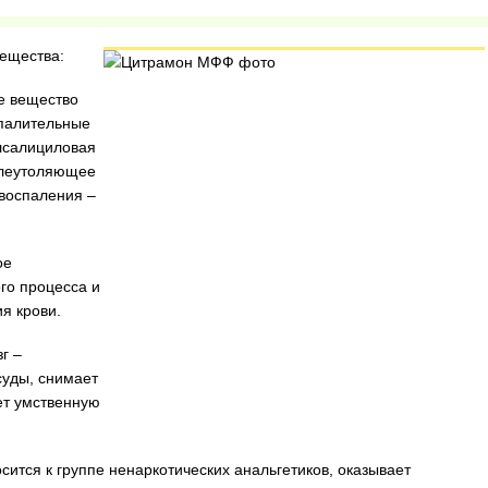
вещества:
е вещество
палительные
лсалициловая
олеутоляющее
 воспаления –
ое
го процесса и
я крови.
г –
суды, снимает
ует умственную
осится к группе ненаркотических анальгетиков, оказывает