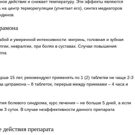
ное действие и снижает температуру. Эти эффекты являются
на центр терморегуляции (угнетает его), синтез медиаторов
ндинов.
рамона
бой и умеренной интенсивности: мигрень, головная и зубная
лгии, невралгии, при болях в суставах. Случаи повышения
ппа.
арше 15 лет, рекомендуют применять по 1 (2) таблетки не чаще 2-3
за цитрамона – 8 таблеток, перерыв между приемами – 4 часа и
ия болевого синдрома, курс лечения – не больше 5 дней, а если
е 3 суток. В случае неэффективности данного препарата
 действия препарата