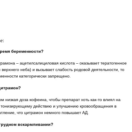
е:
время беременности?
итрамона – ацетилсалициловая кислота – оказывает тератогенное
верхнего неба) и вызывает слабость родовой деятельности, то
менности категорически запрещено.
цитрамон?
м низкая доза кофеина, чтобы препарат хоть как-то влиял на
я тонизирующему действию и улучшению кровообращения в
атление, что цитрамон немного повышает АД.
 грудном вскармливании?