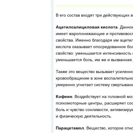
В его состав входят три действующих 
Ацетилсалициловая кислота
. Данно
имеет жаропонижающие и противовос
свойства. Именно благодаря им ацети
кислота оказывает опосредованное б
свойство: уменьшается интенсивность
уменьшается боль, им же и вызванная.
Также это вещество вызывает усиленн
кровообращение в зоне воспалительно
умеренно угнетает систему свертывани
Кофеин
. Воздействует на головной моз
психомоторные центры, расширяет со
боль и чувство сонливости, активизир
и физическую деятельность.
Парацетамол
. Вещество, которое отн