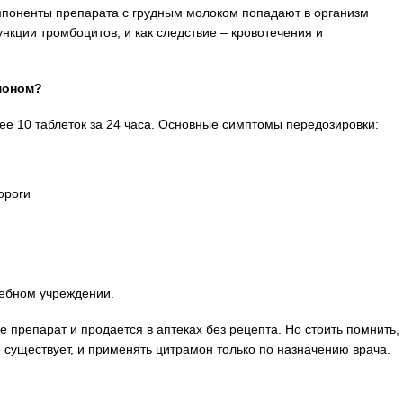
омпоненты препарата с грудным молоком попадают в организм
кции тромбоцитов, и как следствие – кровотечения и
моном?
лее 10 таблеток за 24 часа. Основные симптомы передозировки:
ороги
чебном учреждении.
 препарат и продается в аптеках без рецепта. Но стоить помнить,
 существует, и применять цитрамон только по назначению врача.