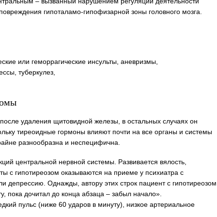
нтральным – вызванный нарушением регуляции деятельности
 повреждения гипоталамо-гипофизарной зоны головного мозга.
ские или геморрагические инсульты, аневризмы,
ссы, туберкулез,
томы
 после удаления щитовидной железы, в остальных случаях он
ольку тиреоидные гормоны влияют почти на все органы и системы
крайне разнообразна и неспецифична.
кций центральной нервной системы. Развивается вялость,
нты с гипотиреозом оказываются на приеме у психиатра с
и депрессию. Однажды, автору этих строк пациент с гипотиреозом
у, пока дочитал до конца абзаца – забыл начало».
дкий пульс (ниже 60 ударов в минуту), низкое артериальное