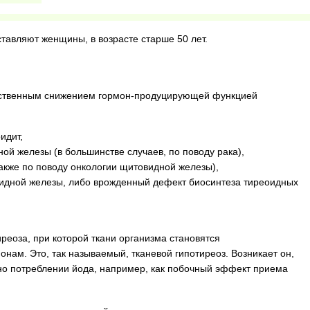
тавляют женщины, в возрасте старше 50 лет.
дственным снижением гормон-продуцирующей функцией
идит,
ой железы (в большинстве случаев, по поводу рака),
акже по поводу онкологии щитовидной железы),
идной железы, либо врожденный дефект биосинтеза тиреоидных
реоза, при которой ткани организма становятся
нам. Это, так называемый, тканевой гипотиреоз. Возникает он,
чно потреблении йода, например, как побочный эффект приема