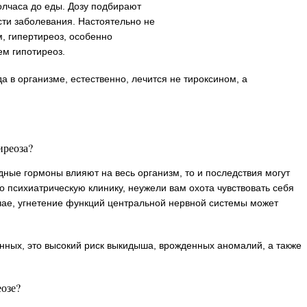
полчаса до еды. Дозу подбирают
сти заболевания. Настоятельно не
, гипертиреоз, особенно
ем гипотиреоз.
 в организме, естественно, лечится не тироксином, а
иреоза?
идные гормоны влияют на весь организм, то и последствия могут
 психиатрическую клинику, неужели вам охота чувствовать себя
ае, угнетение функций центральной нервной системы может
нных, это высокий риск выкидыша, врожденных аномалий, а также
озе?