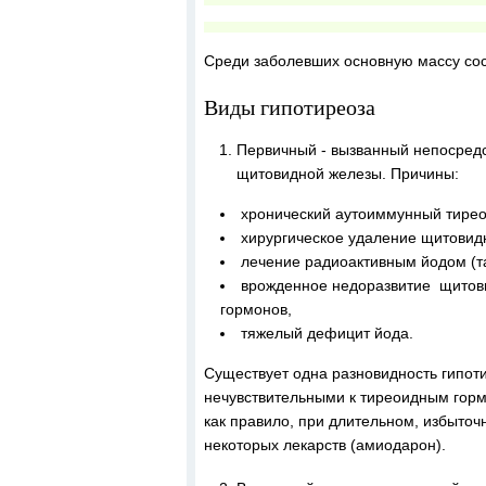
Среди заболевших основную массу сос
Виды гипотиреоза
Первичный - вызванный непосре
щитовидной железы. Причины:
хронический аутоиммунный тирео
хирургическое удаление щитовидн
лечение радиоактивным йодом (т
врожденное недоразвитие щитов
гормонов,
тяжелый дефицит йода.
Существует одна разновидность гипоти
нечувствительными к тиреоидным гормо
как правило, при длительном, избыто
некоторых лекарств (амиодарон).