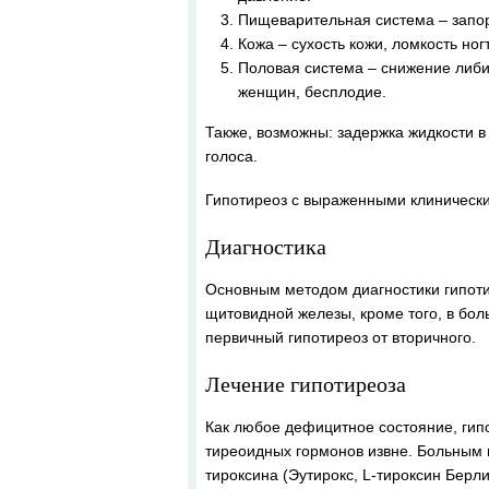
Пищеварительная система – запо
Кожа – сухость кожи, ломкость но
Половая система – снижение либи
женщин, бесплодие.
Также, возможны: задержка жидкости в
голоса.
Гипотиреоз с выраженными клиническ
Диагностика
Основным методом диагностики гипоти
щитовидной железы, кроме того, в бол
первичный гипотиреоз от вторичного.
Лечение гипотиреоза
Как любое дефицитное состояние, гип
тиреоидных гормонов извне. Больным 
тироксина (Эутирокс, L-тироксин Берл