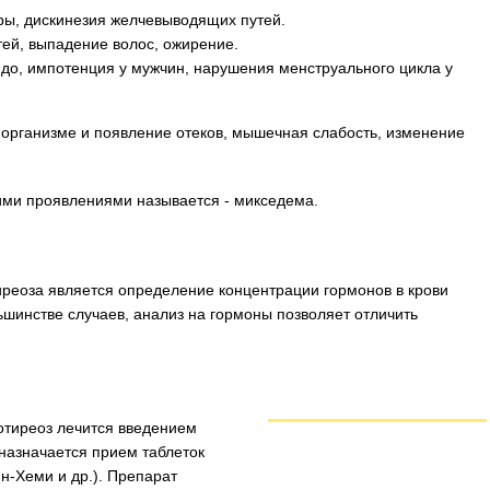
ры, дискинезия желчевыводящих путей.
гтей, выпадение волос, ожирение.
до, импотенция у мужчин, нарушения менструального цикла у
 организме и появление отеков, мышечная слабость, изменение
ими проявлениями называется - микседема.
реоза является определение концентрации гормонов в крови
ьшинстве случаев, анализ на гормоны позволяет отличить
отиреоз лечится введением
назначается прием таблеток
ин-Хеми и др.). Препарат