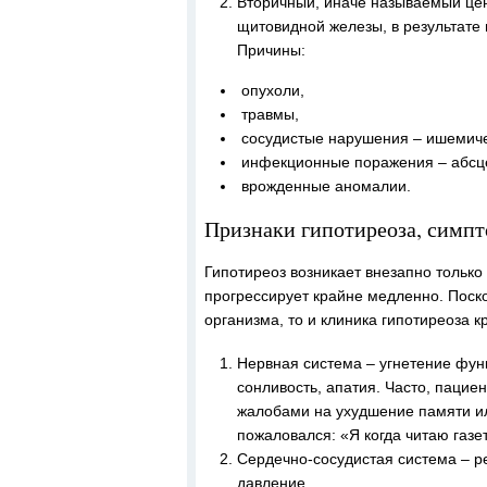
Вторичный, иначе называемый це
щитовидной железы, в результате
Причины:
опухоли,
травмы,
сосудистые нарушения – ишемиче
инфекционные поражения – абсце
врожденные аномалии.
Признаки гипотиреоза, симп
Гипотиреоз возникает внезапно только
прогрессирует крайне медленно. Поск
организма, то и клиника гипотиреоза 
Нервная система – угнетение фун
сонливость, апатия. Часто, пацие
жалобами на ухудшение памяти ил
пожаловался: «Я когда читаю газет
Сердечно-сосудистая система – ре
давление.