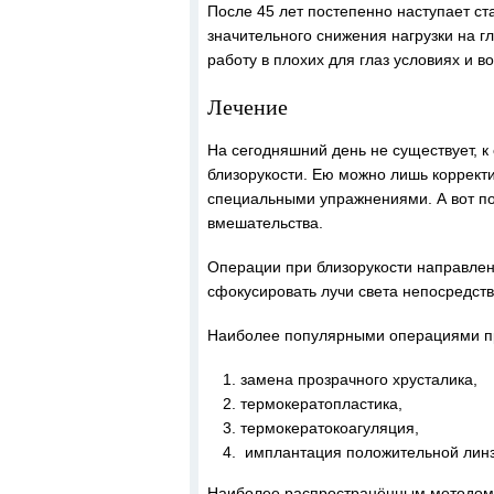
После 45 лет постепенно наступает ст
значительного снижения нагрузки на г
работу в плохих для глаз условиях и 
Лечение
На сегодняшний день не существует, 
близорукости. Ею можно лишь корректи
специальными упражнениями. А вот п
вмешательства.
Операции при близорукости направлены
сфокусировать лучи света непосредств
Наиболее популярными операциями пр
замена прозрачного хрусталика,
термокератопластика,
термокератокоагуляция,
имплантация положительной лин
Наиболее распространённым методом к