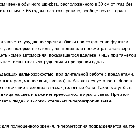
том чтение обычного шрифта, расположенного в 30 см от глаз без
нительным. К 65 годам глаз, как правило, вообще почти теряет
и является ухудшение зрения вблизи при сохранении функции
ие дальнозоркостью люди для чтения или просмотра телевизора
идеть номер автомобиля, показавшегося вдалеке. Лишь при тяжёлой
инает испытывать затруднения и при зрении вдаль.
адающих дальнозоркостью, при длительной работе с предметами,
пьютером, чтение книг, письмо), наблюдаются усталость, боли в
лезотечение и жжение в глазах, головные боли. Также могут быть
ляда на свет, и даже непереносимость яркого света. При этом
свет у людей с высокой степенью гиперметропии выше.
х для полноценного зрения, гиперметропия подразделяется на три