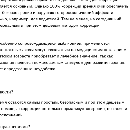
вляется основным. Однако 100% коррекции зрения очки обеспечить
ют боковое зрение и нарушают стереоскопический эффект и
ажно, например, для водителей. Тем не менее, на сегодняшний
безопасным и при этом дешёвым методом коррекции
, особенно сопровождающейся амблиопией, применяются
 контактные линзы могут назначаться по медицинским показаниям.
тском возрасте приобретает и лечебное значение, так как
бражения является немаловажным стимулом для развития зрения.
ет определённые неудобства.
кости?
ремя остаются самым простым, безопасным и при этом дешёвым
 помощью коррекции не только нормализуется зрение, но также и
 осложнений.
 упражнениями?