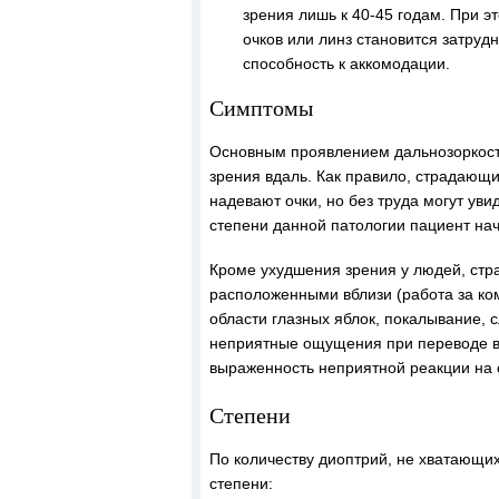
зрения лишь к 40-45 годам. При э
очков или линз становится затруд
способность к аккомодации.
Симптомы
Основным проявлением дальнозоркост
зрения вдаль. Как правило, страдающ
надевают очки, но без труда могут ув
степени данной патологии пациент нач
Кроме ухудшения зрения у людей, стр
расположенными вблизи (работа за ком
области глазных яблок, покалывание, с
неприятные ощущения при переводе взг
выраженность неприятной реакции на 
Степени
По количеству диоптрий, не хватающи
степени: