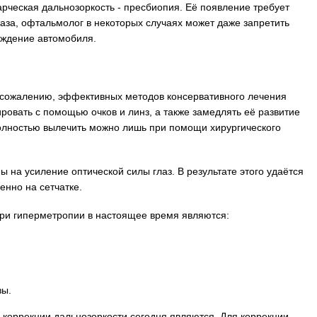
арческая дальнозоркость - пресбиопия. Её появление требует
лаза, офтальмолог в некоторых случаях может даже запретить
вождение автомобиля.
к сожалению, эффективных методов консервативного лечения
ровать с помощью очков и линз, а также замедлять её развитие
олностью вылечить можно лишь при помощи хирургического
 на усиление оптической силы глаз. В результате этого удаётся
енно на сетчатке.
и гиперметропии в настоящее время являются:
зы.
оррекции дальнозоркости сегодня являются. Для коррекции