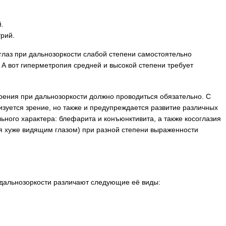
й.
трий.
глаз при дальнозоркости слабой степени самостоятельно
 А вот гиперметропия средней и высокой степени требует
рения при дальнозоркости должно проводиться обязательно. С
зуется зрение, но также и предупреждается развитие различных
ьного характера: блефарита и конъюнктивита, а также косоглазия
я хуже видящим глазом) при разной степени выраженности
 дальнозоркости различают следующие её виды: