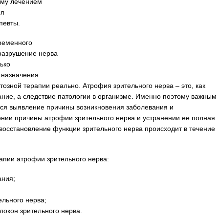
ому лечением
ся
певты.
ременного
 разрушение нерва
ько
 назначения
озной терапии реально. Атрофия зрительного нерва – это, как
ание, а следствие патологии в организме. Именно поэтому важным
тся выявление причины возникновения заболевания и
нии причины атрофии зрительного нерва и устранении ее полная
восстановление функции зрительного нерва происходит в течение
апии атрофии зрительного нерва:
ания;
льного нерва;
локон зрительного нерва.