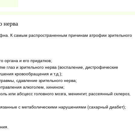
о нерва
рфна. К самым распространенным причинам атрофии зрительного
о органа и его придатков;
тке глаз и зрительного нерва (воспаление, дистрофические
шения кровообращения и т.д.);
отравмы, сдавление зрительного нерва;
отравления алкоголем, хинином;
оль или абсцесс головного мозга, менингит, рассеянный склероз,
связанные с метаболическими нарушениями (сахарный диабет);
ния.