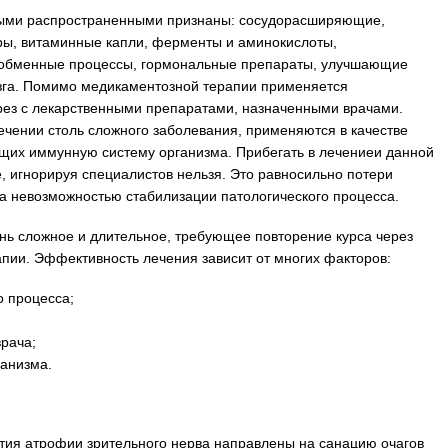
мыми распространенными признаны: сосудорасширяющие,
ры, витаминные капли, ферменты и аминокислоты,
обменные процессы, гормональные препараты, улучшающие
зга. Помимо медикаментозной терапии применяется
рез с лекарственными препаратами, назначенными врачами.
ечении столь сложного заболевания, применяются в качестве
щих иммунную систему организма. Прибегать в лечениеи данной
, игнорируя специалистов нельзя. Это равносильно потери
та невозможностью стабилизации патологического процесса.
нь сложное и длительное, требующее повторение курса через
апии. Эффективность лечения зависит от многих факторов:
о процесса;
рача;
анизма.
тия атрофии зрительного нерва направлены на санацию очагов