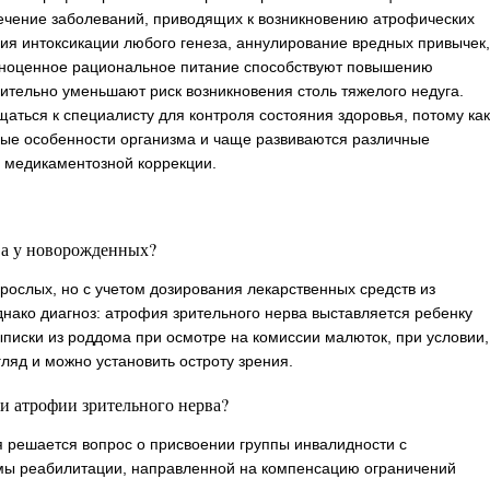
ечение заболеваний, приводящих к возникновению атрофических
ия интоксикации любого генеза, аннулирование вредных привычек,
олноценное рациональное питание способствуют повышению
ачительно уменьшают риск возникновения столь тяжелого недуга.
аться к специалисту для контроля состояния здоровья, потому как
ые особенности организма и чаще развиваются различные
 медикаментозной коррекции.
ва у новорожденных?
взрослых, но с учетом дозирования лекарственных средств из
днако диагноз: атрофия зрительного нерва выставляется ребенку
ыписки из роддома при осмотре на комиссии малюток, при условии,
гляд и можно установить остроту зрения.
ри атрофии зрительного нерва?
я решается вопрос о присвоении группы инвалидности с
мы реабилитации, направленной на компенсацию ограничений