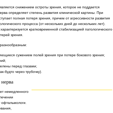
является снижением остроты зрения, которое не поддается
ерва определяет степень развития клинической картины. При
тупает полная потеря зрения, причем от агрессивности развития
логического процесса (от нескольких дней до нескольких лет).
 характеризуется кратковременной стабилизацией патологического
терей зрения.
разнообразным:
яющиеся сужением полей зрения при потере бокового зрения;
ний;
пелены перед глазами;
ак-будто через трубочку).
 нерва
ует немедленного
 лечении
т офтальмологи.
евания,