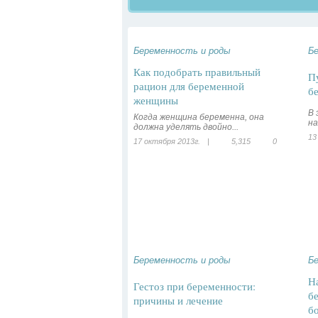
Беременность и роды
Б
Как подобрать правильный
П
рацион для беременной
б
женщины
В 
Когда женщина беременна, она
на
должна уделять двойно...
13
17 октября 2013г.
|
5,315
0
Беременность и роды
Б
Н
Гестоз при беременности:
б
причины и лечение
б