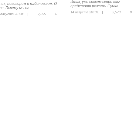
Итак, уже совсем скоро вам
ак, поговорим о наболевшем. О
предстоит рожать. Сумка...
се. Почему мы ег...
14 августа 2013г.
|
2,573
0
 августа 2013г.
|
2,655
0