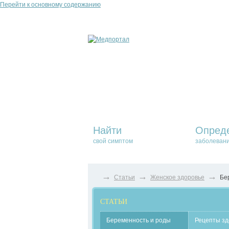
Перейти к основному содержанию
Найти
Опред
свой симптом
заболеван
→
→
→
Статьи
Женское здоровье
Бе
СТАТЬИ
Беременность и роды
Рецепты зд