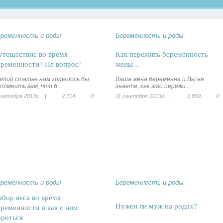
еременность и роды
Беременность и роды
утешествие во время
Как пережить беременность
еременности? Не вопрос!
жены…
этой статье нам хотелось бы
Ваша жена беременна и Вы не
помнить вам, что б...
знаете, как это пережи...
 октября 2013г.
|
2,714
0
11 сентября 2013г.
|
2,950
0
еременность и роды
Беременность и роды
абор веса во время
Нужен ли муж на родах?
еременности и как с ним
ороться