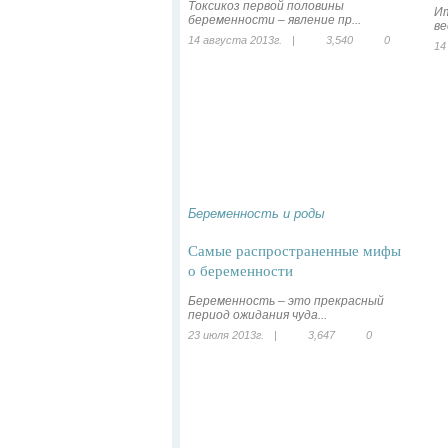
Токсикоз первой половины
Ит
беременности – явление пр...
ве
14 августа 2013г.
|
3,540
0
14
Беременность и роды
Самые распространенные мифы
о беременности
Беременность – это прекрасный
период ожидания чуда...
23 июля 2013г.
|
3,647
0