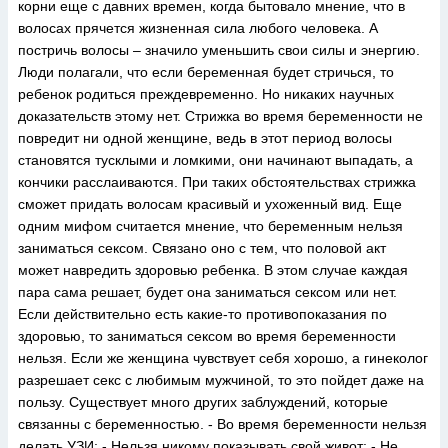
корни еще с давних времен, когда бытовало мнение, что в
волосах прячется жизненная сила любого человека. А
постричь волосы – значило уменьшить свои силы и энергию.
Люди полагали, что если беременная будет стричься, то
ребенок родиться преждевременно. Но никаких научных
доказательств этому нет. Стрижка во время беременности не
повредит ни одной женщине, ведь в этот период волосы
становятся тусклыми и ломкими, они начинают выпадать, а
кончики расслаиваются. При таких обстоятельствах стрижка
сможет придать волосам красивый и ухоженный вид. Еще
одним мифом считается мнение, что беременным нельзя
заниматься сексом. Связано оно с тем, что половой акт
может навредить здоровью ребенка. В этом случае каждая
пара сама решает, будет она заниматься сексом или нет.
Если действительно есть какие-то противопоказания по
здоровью, то заниматься сексом во время беременности
нельзя. Если же женщина чувствует себя хорошо, а гинеколог
разрешает секс с любимым мужчиной, то это пойдет даже на
пользу. Существует много других заблуждений, которые
связанны с беременностью. - Во время беременности нельзя
делать УЗИ; - Нельзя никому показывать свой живот; - Не