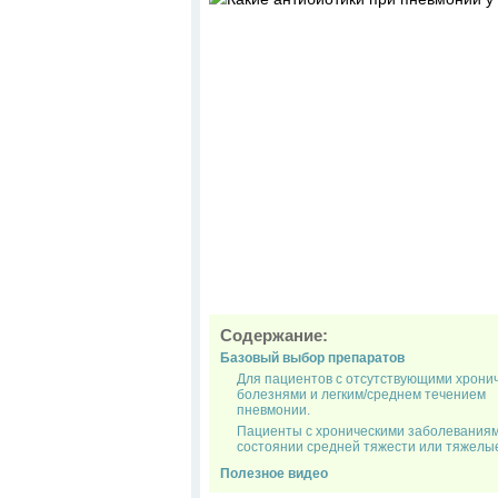
Содержание:
Базовый выбор препаратов
Для пациентов с отсутствующими хрони
болезнями и легким/среднем течением
пневмонии.
Пациенты с хроническими заболеваниям
состоянии средней тяжести или тяжелы
Полезное видео