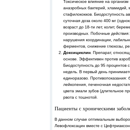
Токсическое влияние на организм
анаэробных бактерий, хламидий, 
стафилококков. Биодоступность ав
суточная доза около 400 мг (одно
возраст до 18-ти лет, колит, бер
производных. Побочные действия:
нарушения координации, лабильно
ферментов, снижение глюкозы, ре
Доксициклин
. Препарат, относящ
основе. Эффективен против аэроб
Биодоступность до 95 процентов с
недель. В первый день принимаетс
единоразово. Противопоказания: б
лейкопения, печеночная недостат
цвета эмали зубов (длительное пр
рвота с тошнотой.
Пациенты с хроническими заболе
В данном случае оптимальным выборо
Левофлоксацин вместе с Цефтриаксон