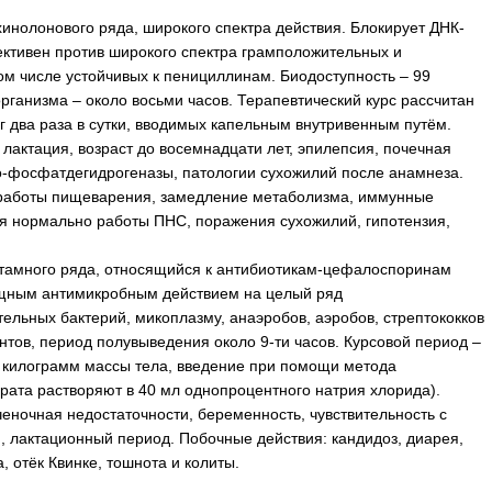
инолонового ряда, широкого спектра действия. Блокирует ДНК-
ективен против широкого спектра грамположительных и
ом числе устойчивых к пенициллинам. Биодоступность – 99
рганизма – около восьми часов. Терапевтический курс рассчитан
мг два раза в сутки, вводимых капельным внутривенным путём.
лактация, возраст до восемнадцати лет, эпилепсия, почечная
о-фосфатдегидрогеназы, патологии сухожилий после анамнеза.
работы пищеварения, замедление метаболизма, иммунные
я нормально работы ПНС, поражения сухожилий, гипотензия,
ктамного ряда, относящийся к антибиотикам-цефалоспоринам
ощным антимикробным действием на целый ряд
ельных бактерий, микоплазму, анаэробов, аэробов, стрептококков
ентов, период полувыведения около 9-ти часов. Курсовой период –
на килограмм массы тела, введение при помощи метода
рата растворяют в 40 мл однопроцентного натрия хлорида).
еночная недостаточности, беременность, чувствительность с
лактационный период. Побочные действия: кандидоз, диарея,
, отёк Квинке, тошнота и колиты.