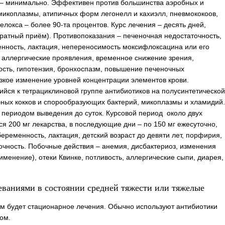
 – минимально. Эффективен против большинства аэробных и
микоплазмы, атипичных форм легонелл и кахиэлл, пневмококоов,
елокса – более 90-та процентов. Курс лечения – десять дней,
кратный приём). Противопоказания – печеночная недостаточность,
еменность, лактация, непереносимость моксифлоксацина или его
 аллергические проявления, временное снижение зрения,
сть, гипотензия, бронхоспазм, повышение печеночных
зкое изменение уровней концентрации элементов крови.
ийся к тетрациклиновой группе антибиотиков на полусинтетической
ных кокков и спорообразующих бактерий, микоплазмы и хламидий.
 периодом выведения до суток. Курсовой период ­ около двух
я 200 мг лекарства, в последующие дни – по 150 мг ежесуточно,
еременность, лактация, детский возраст до девяти лет, порфирия,
очность. Побочные действия – анемия, дисбактериоз, изменения
именение), отеки Квинке, потливость, аллергические сыпи, диарея,
ваниями в состоянии средней тяжести или тяжелые
м будет стационарное лечения. Обычно используют антибиотики
ом.