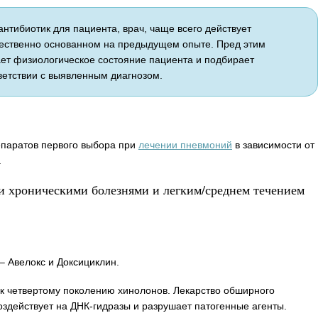
нтибиотик для пациента, врач, чаще всего действует
ественно основанном на предыдущем опыте. Пред этим
ет физиологическое состояние пациента и подбирает
ветствии с выявленным диагнозом.
епаратов первого выбора при
лечении пневмоний
в зависимости от
.
и хроническими болезнями и легким/среднем течением
– Авелокс и Доксициклин.
 к четвертому поколению хинолонов. Лекарство обширного
оздействует на ДНК-гидразы и разрушает патогенные агенты.