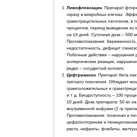
Левофлоксацин
. Препарат фторх
гиразу в микробных клетках. Эфф
грамотрицательных патогенов, в т
процентов, период выведения из о
на 14 дней. Суточная доза – 500 
Противопоказания: беременность, 
недостаточность, дефицит глюкоз
Побочные действия – нарушения 
аллергические реакции, нарушени
редко – сосудистый коллапс.
Цефтриаксон
. Препарат бета-ла
третьего поколения. Обладает м
грамположительных и грамотрицат
и т. д. Биодоступность – 100 проц
10 дней. Доза препарата: 50 мг 
внутривенной инфузии (2 гр препа
Противопоказания: почечная и печ
цефалоспоринам и пенициллинам, 
рвота, нефриты, флебиты, желтуха