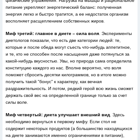
физические упражнения. Нагрузка на мышцы и рациональное
питание укрепляют энергетический баланс: полученная
энергия легко и быстро тратится, а ее недостаток организм
восполняет расщеплением собственных жиров.
Миф третий: главное в диете – сила воля
. Эксперименты
диетологов показали, что есть две категории людей: те,
которые и после обеда могут съесть что-нибудь аппетитное,
и те, кто не способен после насыщения даже потянуться за
какой-нибудь вкусностью. Увы, но природа сама определила
конституцию каждого из нас. Вполне вероятно, что воля
поможет сбросить десятки килограммов, но в итоге можно
получить такой "бонус" к характеру, как вечная
раздражительность. И потом, редкий герой всю жизнь сможет
держать свой вес на определенной границе только за счет
силы воле.
Миф четвертый: диета улучшает внешний вид
. Здесь
необходимо вернуться к первому мифу. Если стол не
содержит некоторых продуктов (а большинство находящихся
на диете занимаются именно ограничениями в питании),