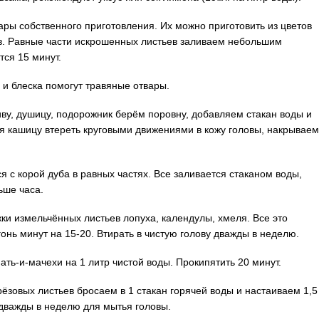
ры собственного приготовления. Их можно приготовить из цветов
в. Равные части искрошенных листьев заливаем небольшим
тся 15 минут.
 и блеска помогут травяные отвары.
ву, душицу, подорожник берём поровну, добавляем стакан воды и
я кашицу втереть круговыми движениями в кожу головы, накрываем
я с корой дуба в равных частях. Все заливается стаканом воды,
ьше часа.
жки измельчённых листьев лопуха, календулы, хмеля. Все это
гонь минут на 15-20. Втирать в чистую голову дважды в неделю.
 мать-и-мачехи на 1 литр чистой воды. Прокипятить 20 минут.
ерёзовых листьев бросаем в 1 стакан горячей воды и настаиваем 1,5
дважды в неделю для мытья головы.