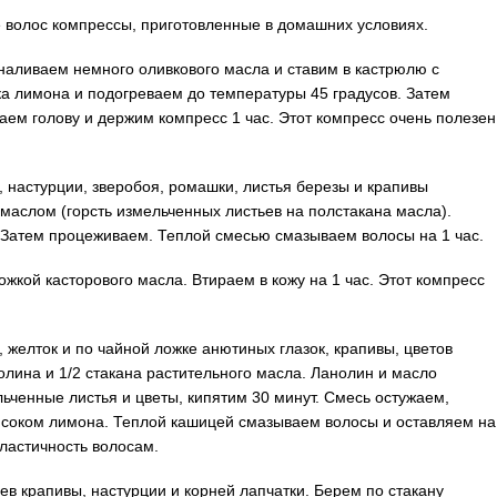
е волос компрессы, приготовленные в домашних условиях.
наливаем немного оливкового масла и ставим в кастрюлю с
ка лимона и подогреваем до температуры 45 градусов. Затем
аем голову и держим компресс 1 час. Этот компресс очень полезен
, настурции, зверобоя, ромашки, листья березы и крапивы
маслом (горсть измельченных листьев на полстакана масла).
 Затем процеживаем. Теплой смесью смазываем волосы на 1 час.
ожкой касторового масла. Втираем в кожу на 1 час. Этот компресс
а, желток и по чайной ложке анютиных глазок, крапивы, цветов
нолина и 1/2 стакана растительного масла. Ланолин и масло
ьченные листья и цветы, кипятим 30 минут. Смесь остужаем,
 соком лимона. Теплой кашицей смазываем волосы и оставляем на
эластичность волосам.
ев крапивы, настурции и корней лапчатки. Берем по стакану