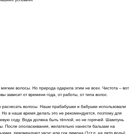
ягкие волосы. Но природа одарила этим не всех. Чистота – вот
вы зависит от времени года, от работы, от типа волос.
но расчесать волосы. Наши прабабушки и бабушки использовали
. Но в наше время делать это не рекомендуется, поэтому для
вую соду. Вода должна быть тёплой, но не горячей. Шампунь
ы. После ополаскивания, желательно нанести бальзам на
ьзама, рекомендуют уксус или сок лимона (1ст.л. на литр воды).