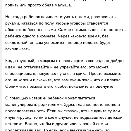
попить или просто обняв малыша.
Но, когда ребенок начинает стучать ногами, размахивать
руками, кататься по полу, любые уговоры становятся
абсолютно бесполезными. Самое оптимальное - это оставить
ребенка одного в комнате. Через какое-то время, без
свидетелей, он сам успокоится, но еще недолго будет
всхлипывать.
Когда грустный, с мокрым от слез лицом ваше чадо подойдет
к вам, не отталкивайте и не упрекайте его, это может
спровоцировать новую волну слез и крика. Просто возьмите
его на колени и скажите, что вам очень жаль, что он плакал.
Обнимите, прижмите его к себе, покачайте и поцелуйте.
С помощью истерики ребенок может пытаться
манипулировать родителями. Здесь главное постоянство и
последовательность. Если вы сказали, что не купите ту или
иную игрушку, то ни в коем случае, не поддавайтесь детской
истерики. Важно, чтобы и другие члены вашей семьи
поддерживали вас. То есть, если вы сказали «нет», то