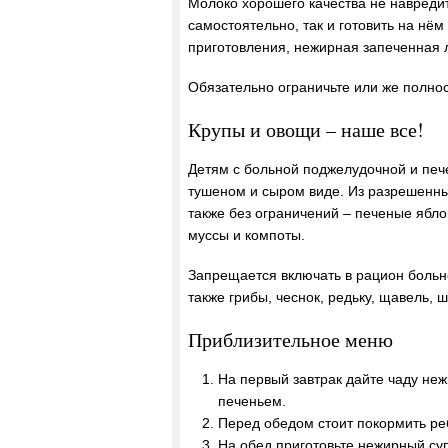
Молоко хорошего качества не навреди
самостоятельно, так и готовить на н
приготовления, нежирная запеченная 
Обязательно ограничьте или же полнос
Крупы и овощи – наше все!
Детям с больной поджелудочной и пече
тушеном и сыром виде. Из разрешенных
также без ограничений – печеные ябл
муссы и компоты.
Запрещается включать в рацион больн
также грибы, чеснок, редьку, щавель, 
Приблизительное меню
На первый завтрак дайте чаду неж
печеньем.
Перед обедом стоит покормить ре
На обед приготовьте нежирный суп 