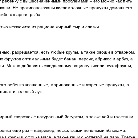
т ребенку с вышеозначенными проблемами – его можно как пить
ём каши. Не противопоказаны кисломолочные продукты домашнего
либо отварная рыба.
тью исключите из рациона жирный сыр и сливки.
нью, разрешается, есть любые крупы, а также овощи в отварном,
 фруктов оптимальным будет банан, персик, абрикос и арбуз, а
оки. Можно добавлять ежедневному рациону кисели, сухофрукты,
ого ребенка квашенные, маринованные и жареные продукты, а
шпинат и зеленый лук.
ирный творожок с натуральный йогуртом, а также чай и галетным
бенка еще раз – например, несколькими печеными яблоками.
из крупы и кусочка мяса, а также кашу с котлетой на пару. Третье