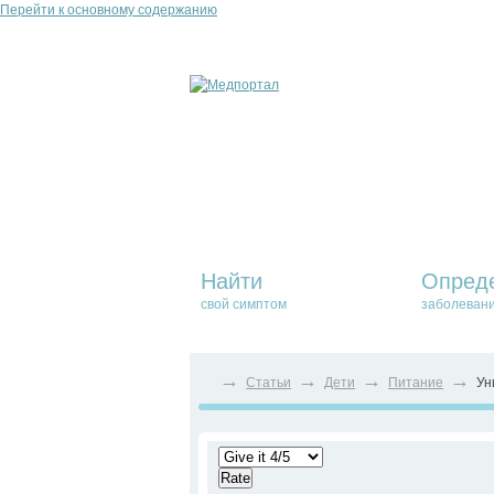
Перейти к основному содержанию
Найти
Опред
свой симптом
заболеван
→
→
→
→
Статьи
Дети
Питание
Ун