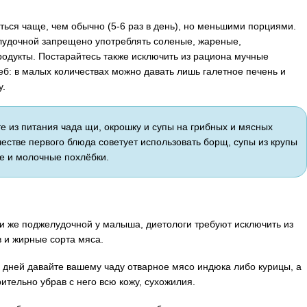
ься чаще, чем обычно (5-6 раз в день), но меньшими порциями.
лудочной запрещено употреблять соленые, жареные,
родукты. Постарайтесь также исключить из рациона мучные
леб: в малых количествах можно давать лишь галетное печень и
у.
е из питания чада щи, окрошку и супы на грибных и мясных
ачестве первого блюда советует использовать борщ, супы из крупы
е и молочные похлёбки.
ли же поджелудочной у малыша, диетологи требуют исключить из
 и жирные сорта мяса.
о дней давайте вашему чаду отварное мясо индюка либо курицы, а
ительно убрав с него всю кожу, сухожилия.