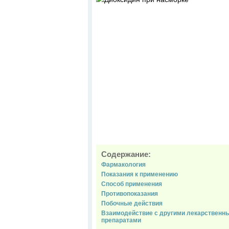
Содержание:
Фармакология
Показания к применению
Способ применения
Противопоказания
Побочные действия
Взаимодействие с другими лекарственн
препаратами