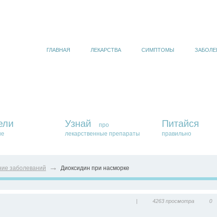
ГЛАВНАЯ
ЛЕКАРСТВА
СИМПТОМЫ
ЗАБОЛЕ
ели
Узнай
Питайся
про
ие
лекарственные препараты
правильно
→
ние заболеваний
Диоксидин при насморке
|
4263 просмотра
0