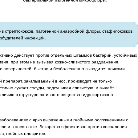
бактериальной патогенной микрофлоры.
ив стрептококков, патогенной анаэробной флоры, стафилококков,
озбудителей инфекций.
ктивно действует против отдельных штаммов бактерий, устойчивых
твия, при этом не вызывая кожно-слизистого раздражения.
с поверхностей, быстро и безболезненно выводится почками.
 препарат, закапываемый в нос, производит не только
астично сужает сосуды, подсушивая слизистую, и выдаёт
личию в структуре активного вещества гидрокортизона.
 заболеваниях с ярко выраженными гнойными осложнениями с
сле и в носоглотке. Лекарство эффективно против воспаления
ов, гнойных плевритов.