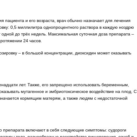
ия пациента и его возраста, врач обычно назначает для лечения
вку: 0,5 миллилитра однопроцентного раствора в каждую ноздрю
от одной до трёх недель. Максимальная суточная доза препарата –
ротяжении 24 часов.
озировку – в большой концентрации, диоксидин может оказывать
енадцати лет. Также, его запрещено использовать беременным,
оказывать мутагенное и эмбриотоксическое воздействие на плод. С
значается кормящим матерям, а также людям с недостаточной
о препарата включают в себя следующие симптомы: судороги
атуры тела, разнообразные расстройства пищеварения, озноб и